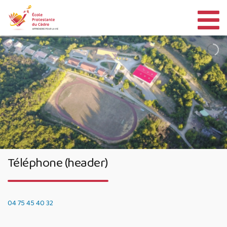
Aller
au
contenu
Téléphone (header)
04 75 45 40 32