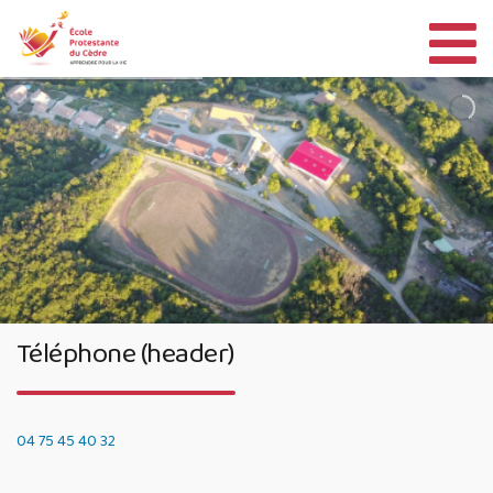
Aller
au
contenu
Téléphone (header)
04 75 45 40 32