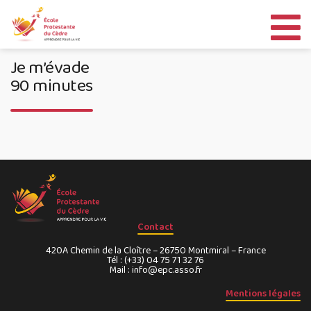
Aller
au
contenu
Je m’évade
90 minutes
Contact
420A Chemin de la Cloître – 26750 Montmiral – France
Tél : (+33) 04 75 71 32 76
Mail : info@epc.asso.fr
Mentions légales